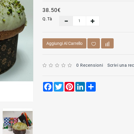
38.50€
Q.tà
Aggiungi Al Carrello
0 Recensioni
Scrivi una re
Facebook
Twitter
Pinterest
LinkedIn
Share