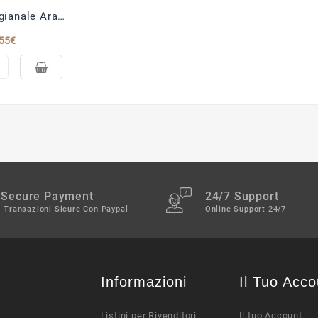
Colomba artigianale Arancia e Cioccolato Fondente
55€
Secure Payment
24/7 Support
Transazioni Sicure Con Paypal
Online Support 24/7
Informazioni
Il Tuo Acco
Listini per Rivenditori
Il tuo Account