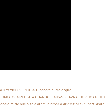
ina 0 W 280-320 /l 0,55 zucchero burro acqua
SI SARA' COMPLETATA QUANDO L'IMPASTO AVRA' TRIPLICATO I
chero miele burro sale aromi a propria discrezione (cubetti d’aran