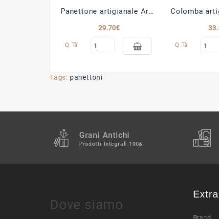
Panettone artigianale Arancia e cioccolato di Modica
29.70€
33.
Q.tà
Q.tà
Tags:
panettoni
Grani Antichi
Prodotti Integrali 100&
Extra
Dove siamo
Brand