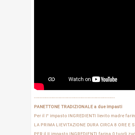
--------------------------------------------------------
PANETTONE TRADIZIONALE a due impasti
Per il I° impasto INGREDIENTI lievito madre far
LA PRIMA LIEVITAZIONE DURA CIRCA 8 ORE E 
PER il II impasto INGREDIENTI farina 0 tuorli zuc