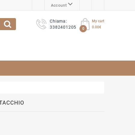
Account
Chiama:
My cart
3382401205
0.00€
0
STACCHIO